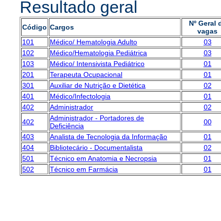
Resultado geral
Nº Geral 
Código
Cargos
vagas
101
Médico/ Hematologia Adulto
03
102
Médico/Hematologia Pediátrica
03
103
Médico/ Intensivista Pediátrico
01
201
Terapeuta Ocupacional
01
301
Auxiliar de Nutrição e Dietética
02
401
Médico/Infectologia
01
402
Administrador
02
Administrador - Portadores de
402
00
Deficiência
403
Analista de Tecnologia da Informação
01
404
Bibliotecário - Documentalista
02
501
Técnico em Anatomia e Necropsia
01
502
Técnico em Farmácia
01