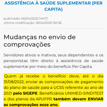
ASSISTÊNCIA À SAÚDE SUPLEMENTAR (PER
CAPITA)
publicado: 06/04/2022 14h17,
última modificação: 16/04/2025 16h36
Mudanças no envio de
comprovações
Servidores ativos e inativos, seus dependentes e os
tsApp
pensionistas têm direito à assistência de saúde
suplementar por meio do benefício Per Capita.
Quem já recebe o benefício deve, até o dia
book
31/08/2022, enviar as comprovações de pagamento
do plano de saúde para a UCSS referente ao ano de
2021
pelo SIGEPE
. Beneficiários UNIMED-SINDITEST
e dos planos da APUFPR
também devem ENVIAR
as comprovações esse ano.