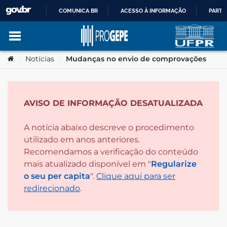
COMUNICA BR
ACESSO À INFORMAÇÃO
PARTI
IR
Ir para o conteúdo
Você está aqui:
Notícias
Mudanças no envio de comprovações
>
>
PARA
O
AVISO DE INFORMAÇÃO DESATUALIZADA
no portal
CONTEÚDO
A notícia abaixo descreve o procedimento
utilizado em anos anteriores.
Recomendamos a verificação do conteúdo
mais atualizado disponível em "
Regularize
o seu per capita
".
Clique aqui para ser
redirecionado
.