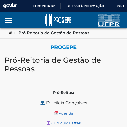
COMUNICA BR
ACESSO À INFORMAÇÃO
PARTI
IR
Ir para o conteúdo
Você está aqui:
Pró-Reitoria de Gestão de Pessoas
>
PARA
PROGEPE
O
Pró-Reitoria de Gestão de
no portal
CONTEÚDO
Pessoas
Pró-Reitora
Dulcileia Gonçalves
Agenda
Currículo Lattes