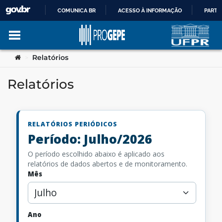
COMUNICA BR
ACESSO À INFORMAÇÃO
PARTI
IR
Ir para o conteúdo
Você está aqui:
Relatórios
>
PARA
Relatórios
O
no portal
CONTEÚDO