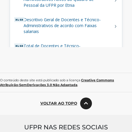
O conteúdo deste site está publicado sob a licença
Creative Commons
Atribuição-SemDerivações 3.0 Não Adaptada
.
VOLTAR AO TOPO
UFPR NAS REDES SOCIAIS