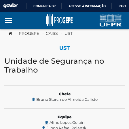
COMUNICA BR
ACESSO À INFORMAÇÃO
PARTI
IR
Ir para o conteúdo
Você está aqui:
PROGEPE
CAISS
UST
>
>
>
PARA
UST
O
Unidade de Segurança no
no portal
CONTEÚDO
Trabalho
Chefe
Bruno Storch de Almeida Calixto
Equipe
Aline Lopes Gelain
Diogo Rafael Polanski