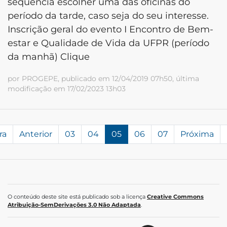
sequência escolher uma das oficinas do
período da tarde, caso seja do seu interesse.
Inscrição geral do evento I Encontro de Bem-
estar e Qualidade de Vida da UFPR (período
da manhã) Clique
por PROGEPE, publicado em 12/04/2019 07h50, última
modificação em 17/02/2023 13h03
ra
Anterior
03
04
05
06
07
Próxima
O conteúdo deste site está publicado sob a licença
Creative Commons
Atribuição-SemDerivações 3.0 Não Adaptada
.