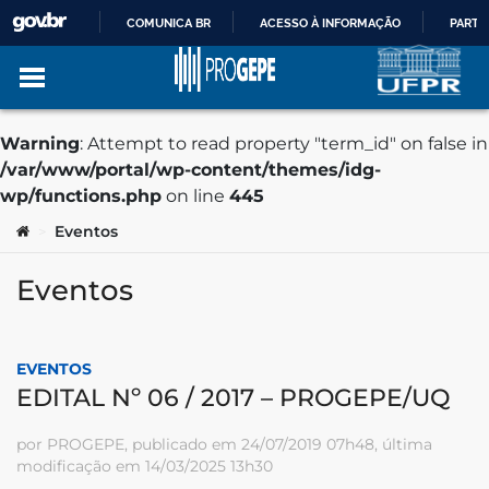
COMUNICA BR
ACESSO À INFORMAÇÃO
PARTI
IR
PARA
Warning
: Attempt to read property "term_id" on false in
/var/www/portal/wp-content/themes/idg-
O
wp/functions.php
on line
445
Ir para o conteúdo
no portal
Você está aqui:
Eventos
>
CONTEÚDO
Eventos
EVENTOS
EDITAL Nº 06 / 2017 – PROGEPE/UQ
por PROGEPE, publicado em 24/07/2019 07h48, última
modificação em 14/03/2025 13h30