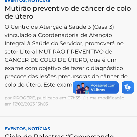
EVENTOS
,
NOTÍCIAS
Mutirão preventivo de câncer de colo
de útero
O Centro de Atenção à Saúde 3 (Casa 3)
vinculado a Coordenadoria de Atenção
Integral à Saúde do Servidor, promoverá no
setor Litoral MUTIRÃO PREVENTIVO de
CÂNCER DE COLO DE ÚTERO, que é um
exame com objetivo de fazer o diagnóstico
precoce das lesões precursoras do câncer do
colo do útero. Este exame deve ser
por PROGEPE, publicado em 07h35, última modificação
em 17/02/2023 13h03
EVENTOS
,
NOTÍCIAS
Ciclo de Palestras “Conversando