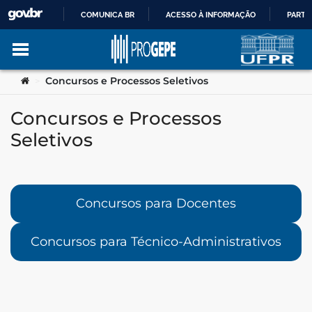
COMUNICA BR
ACESSO À INFORMAÇÃO
PARTI
IR
Ir para o conteúdo
Você está aqui:
Concursos e Processos Seletivos
>
PARA
Concursos e Processos
O
Seletivos
no portal
CONTEÚDO
Concursos para Docentes
Concursos para Técnico-Administrativos