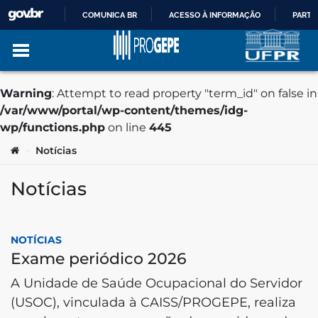
COMUNICA BR
ACESSO À INFORMAÇÃO
PARTI
IR
PARA
Warning
: Attempt to read property "term_id" on false in
/var/www/portal/wp-content/themes/idg-
O
wp/functions.php
on line
445
Ir para o conteúdo
no portal
Você está aqui:
Notícias
>
CONTEÚDO
Notícias
NOTÍCIAS
Exame periódico 2026
A Unidade de Saúde Ocupacional do Servidor
(USOC), vinculada à CAISS/PROGEPE, realiza