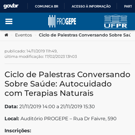
COMUNICA BR
ACESSO À INFORMAÇÃO
PARTI
IR
Ir para o conteúdo
Você está aqui:
Eventos
Ciclo de Palestras Conversando Sobre Saúd
>
>
PARA
O
publicado: 14/11/2019 11h49,
última modificação: 17/02/2023 13h03
no portal
CONTEÚDO
Ciclo de Palestras Conversando
Sobre Saúde: Autocuidado
com Terapias Naturais
Data:
21/11/2019 14:00 a 21/11/2019 15:30
tsApp
Local:
Auditório PROGEPE – Rua Dr Faivre, 590
Inscrições:
book