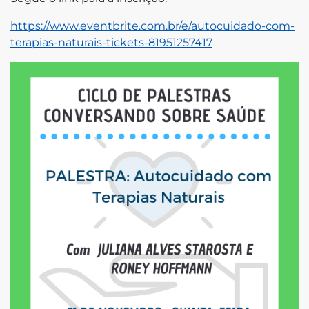
https://www.eventbrite.com.br/e/autocuidado-com-
terapias-naturais-tickets-81951257417