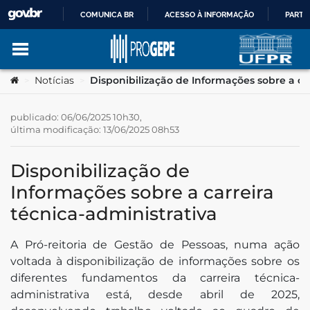
COMUNICA BR
ACESSO À INFORMAÇÃO
PARTI
IR
Ir para o conteúdo
Você está aqui:
Notícias
Disponibilização de Informações sobre a car
>
>
PARA
O
publicado: 06/06/2025 10h30,
última modificação: 13/06/2025 08h53
no portal
CONTEÚDO
Disponibilização de
Informações sobre a carreira
técnica-administrativa
A Pró-reitoria de Gestão de Pessoas, numa ação
tsApp
voltada à disponibilização de informações sobre os
diferentes fundamentos da carreira técnica-
administrativa está, desde abril de 2025,
book