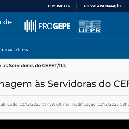
COMUNICA BR
ACESSO À INFORMAÇÃO
IR
o de
PARA
O
CONTEÚDO
stemas e links
s Servidoras do CEFET/RJ.
nagem às Servidoras do CEF
ublicado: 03/12/2025 07h59,
última modificação: 03/12/2025 08h