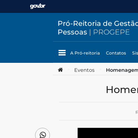
Ir para o conteúdo
Pró-Reitoria de Gestã
Pessoas
| PROGEPE
A Pró-reitoria
Contatos
Si
Você está aqui:
>
Eventos
>
Homenagem à
Home
p