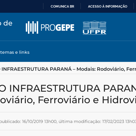
COMUNICA BR
ACESSO À INFORMAÇÃO
IR
o de
PARA
O
CONTEÚDO
stemas e links
 INFRAESTRUTURA PARANÁ – Modais: Rodoviário, Ferrov
viário, Ferroviário e Hidrov
publicado: 16/10/2019 13h00,
última modificação: 17/02/2023 13h0