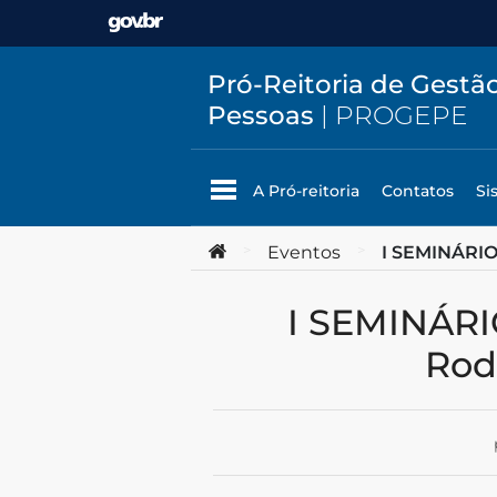
Ir para o conteúdo
Pró-Reitoria de Gestã
Pessoas
| PROGEPE
A Pró-reitoria
Contatos
Si
Você está aqui:
>
Eventos
>
I SEMINÁRIO
I SEMINÁRIO INFRAESTRUTURA PARANÁ – Modais:
Rodo