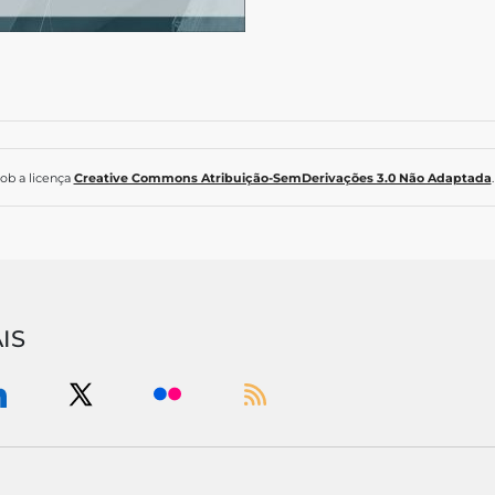
sob a licença
Creative Commons Atribuição-SemDerivações 3.0 Não Adaptada
.
IS