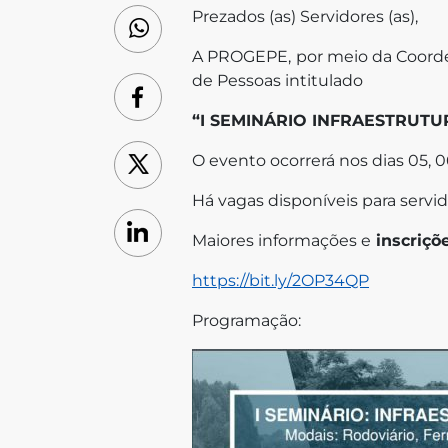
Prezados (as) Servidores (as),
WhatsApp
A PROGEPE, por meio da Coorde
de Pessoas intitulado
Facebook
“I SEMINÁRIO INFRAESTRUTURA 
O evento ocorrerá nos dias 05, 06
X
Há vagas disponíveis para servi
Maiores informações e
inscriçõ
Linkedin
https://bit.ly/2OP34QP
Programação: