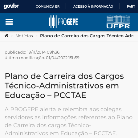
COMUNICA BR
ACESSO À INFORMAÇÃO
PARTI
IR
Ir para o conteúdo
Você está aqui:
Notícias
Plano de Carreira dos Cargos Técnico-Admi
>
>
PARA
O
publicado: 19/11/2014 09h36,
última modificação: 01/04/2022 15h59
no portal
CONTEÚDO
Plano de Carreira dos Cargos
Técnico-Administrativos em
Educação – PCCTAE
A PROGEPE alerta e relembra aos colegas
servidores as informações referentes ao Plano
de Carreira dos cargos Técnico-
Administrativos em Educação – PCCTAE.