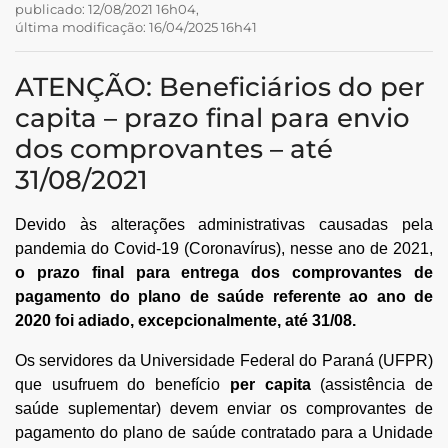
publicado: 12/08/2021 16h04,
última modificação: 16/04/2025 16h41
ATENÇÃO: Beneficiários do per
capita – prazo final para envio
dos comprovantes – até
31/08/2021
Devido às alterações administrativas causadas pela
tsApp
pandemia do Covid-19 (Coronavírus), nesse ano de 2021,
o prazo final para entrega dos comprovantes de
pagamento do plano de saúde referente ao ano de
book
2020
foi adiado, excepcionalmente, até 31/08.
Os servidores da Universidade Federal do Paraná (UFPR)
que usufruem do benefício
per capita
(assistência de
saúde suplementar) devem enviar os comprovantes de
pagamento do plano de saúde contratado para a Unidade