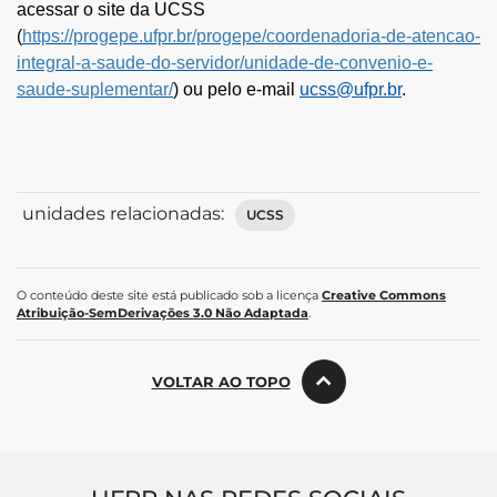
acessar o site da UCSS
(
https://progepe.ufpr.br/progepe/coordenadoria-de-atencao-
integral-a-saude-do-servidor/unidade-de-convenio-e-
saude-suplementar/
)
ou pelo e-mail
ucss@ufpr.br
.
unidades relacionadas:
UCSS
O conteúdo deste site está publicado sob a licença
Creative Commons
Atribuição-SemDerivações 3.0 Não Adaptada
.
VOLTAR AO TOPO