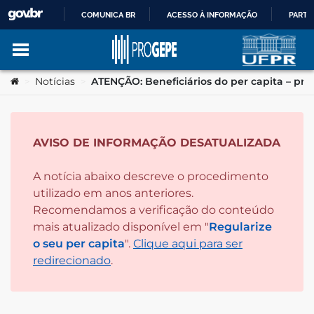
COMUNICA BR
ACESSO À INFORMAÇÃO
PARTI
IR
Ir para o conteúdo
Você está aqui:
Notícias
ATENÇÃO: Beneficiários do per capita – praz
>
>
PARA
O
AVISO DE INFORMAÇÃO DESATUALIZADA
no portal
CONTEÚDO
A notícia abaixo descreve o procedimento
utilizado em anos anteriores.
Recomendamos a verificação do conteúdo
mais atualizado disponível em "
Regularize
o seu per capita
".
Clique aqui para ser
redirecionado
.