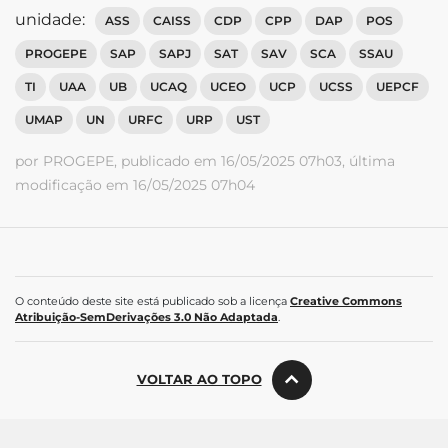
unidade:
ASS
CAISS
CDP
CPP
DAP
POS
PROGEPE
SAP
SAPJ
SAT
SAV
SCA
SSAU
TI
UAA
UB
UCAQ
UCEO
UCP
UCSS
UEPCF
UMAP
UN
URFC
URP
UST
por PROGEPE, publicado em 16/05/2025 07h03, última
modificação em 16/05/2025 07h04
O conteúdo deste site está publicado sob a licença
Creative Commons
Atribuição-SemDerivações 3.0 Não Adaptada
.
VOLTAR AO TOPO