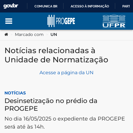
COMUNICA BR
ACESSO À INFORMAÇÃO
PARTI
IR
Ir para o conteúdo
Você está aqui:
Marcado com
UN
>
>
PARA
Notícias relacionadas à
O
Unidade de Normatização
no portal
CONTEÚDO
Acesse a página da UN
NOTÍCIAS
Desinsetização no prédio da
PROGEPE
No dia 16/05/2025 o expediente da PROGEPE
será até às 14h.